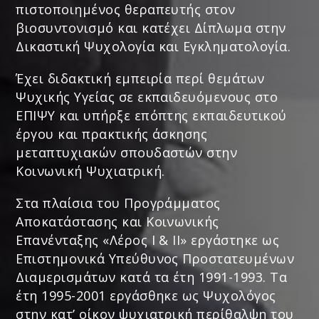
πιστοποιημένος θεραπευτής στον
βιοσυντονισμό και κατέχει Δίπλωμα στην
Δικαστική Ψυχολογία και Εγκληματολογία.
Έχει διδακτική εμπειρία περί θεμάτων
Ψυχικής Υγείας σε εκπαιδευόμενους στο
ΕΠΙΨΥ και υπήρξε επόπτης εκπαιδευτικού
έργου και πρακτικής άσκησης
μεταπτυχιακών σπουδαστών στην
Κοινωνική Ψυχιατρική.
Στα πλαίσια του Προγράμματος
Αποκατάστασης και Κοινωνικής
Επανένταξης «Λέρος Ι & ΙΙ» εργάστηκε ως
Επιστημονικά Υπεύθυνος Προστατευμένων
Διαμερισμάτων κατά τα έτη 1991-1993. Τα
έτη 1995-2001 εργάσθηκε ως Ψυχολόγος
στην κατ’ οίκον ψυχιατρική περίθαλψη του