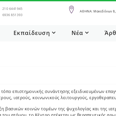
210 6441945
AΘΗΝΑ: Μακεδόνων 8,
6936 851393
Εκπαίδευση
Νέα
Άρ
τόπο επιστημονικής συνάντησης εξειδικευμένων επαγ
ους, ιατρούς, κοινωνικούς λειτουργούς, εργοθεραπευ
ξη βασικών κοινών τομέων της ψυχολογίας και της ιατ
 του ατόμου, το Κέντρο στέκεται ως θεραπευτικός αρω